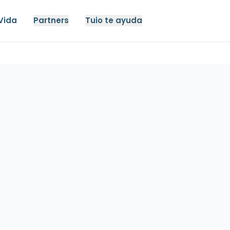
Vida
Partners
Tuio te ayuda
hogar caseros
Seguro de hipoteca
Seguro de vida
Seguro 