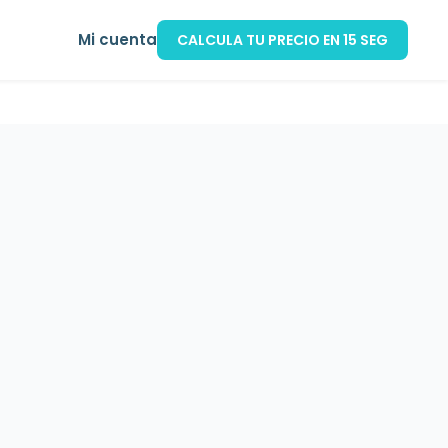
Mi cuenta
CALCULA TU PRECIO EN 15 SEG
de coche
Seguro de mascotas
Calculadora ahorro hipotec