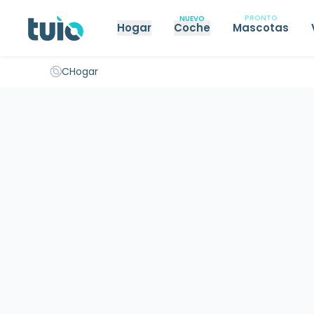
PRONTO
NUEVO
Hogar
Coche
Mascotas
Seguro hogar propietarios
Seguro hogar inquilinos
Seguro 
C
Hogar
Inicio