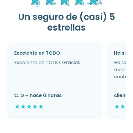
Un seguro de (casi) 5
estrellas
Excelente en TODO
Ha sido
Excelente en TODO. Gracias
Ha sido 
mejorad
content
C. D – hace 0 horas
cliente
★
★
★
★
★
★
★
★