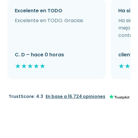
Excelente en TODO
Ha sido
Excelente en TODO. Gracias
Ha sido 
mejorad
content
C. D – hace 0 horas
cliente
★
★
★
★
★
★
★
★
TrustScore: 4.3
En base a 16.724 opiniones