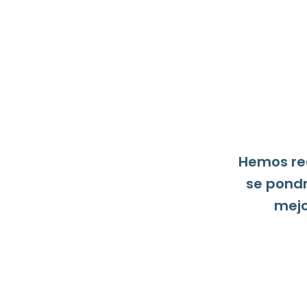
Hemos rec
se pondr
mejo