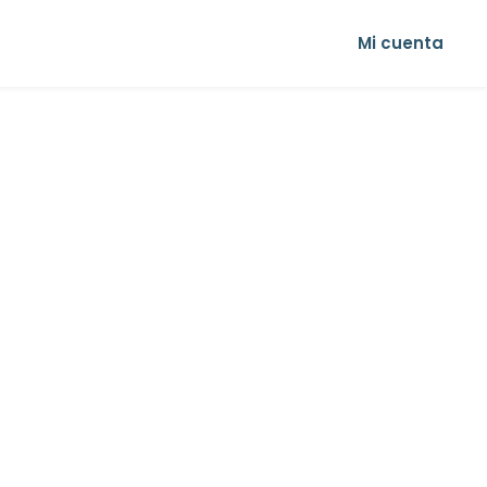
Mi cuenta
de coche
Seguro de mascotas
Calculadora ahorro hipotec