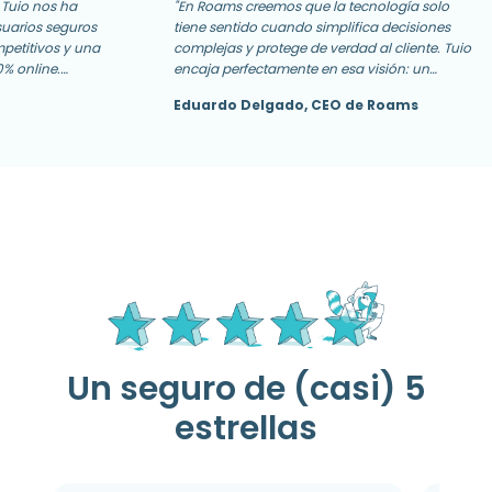
 Tuio nos ha
"En Roams creemos que la tecnología solo
suarios seguros
tiene sentido cuando simplifica decisiones
petitivos y una
complejas y protege de verdad al cliente. Tuio
0% online.
encaja perfectamente en esa visión: un
nalización se
producto claro, bien diseñado y pensado para
Eduardo Delgado, CEO de Roams
sofía de "ahorro
que el seguro deje de ser un problema y pase
desde Kelisto."
a ser una solución."
Un seguro de (casi) 5
estrellas