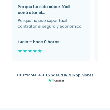
Porque ha sido súper fácil
Comp
contratar el…
con 
Porque ha sido súper fácil
Comp
contratar el seguro y económico
las 
que 
habla
Lucia – hace 0 horas
Mati
Face
8 ho
★
★
★
★
★
★
★
TrustScore: 4.3
En base a 16.706 opiniones