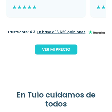
★
★
★
★
★
★
★
★
TrustScore: 4.3
En base a 16.629 opiniones
VER MI PRECIO
En Tuio cuidamos de
todos