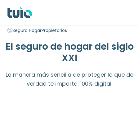
Seguro hogar propietarios
Seguro hogar inquilinos
Seguro 
Seguro Hogar
Propietarios
Inicio
El seguro de hogar del siglo
XXI
La manera más sencilla de proteger lo que de
verdad te importa. 100% digital.