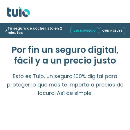
Seguro hogar propietarios
Seguro hogar inquilinos
Seguro 
Tu seguro de coche listo en 2
⚡
VER MI PRECIO
QUÉ INCLUYE
minutos
Por fin un seguro digital,
fácil
y a un precio justo
Esto es Tuio, un seguro 100% digital para
proteger lo que más te importa a precios de
locura. Así de simple.