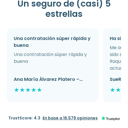
Un seguro de (casi) 5
estrellas
Una contratación súper rápida y
Ha sido 
buena
Me acab
Una contratación súper rápida y
sido súp
buena
Raquel s
actuali
Ana María Álvarez Platero –
SueR – 
hace 5 horas
★
★
★
★
★
★
★
★
TrustScore: 4.3
En base a 16.579 opiniones