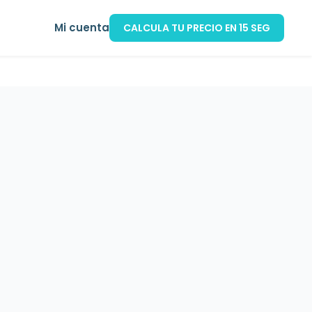
Mi cuenta
CALCULA TU PRECIO EN 15 SEG
de coche
Seguro de mascotas
Calculadora ahorro hipotec