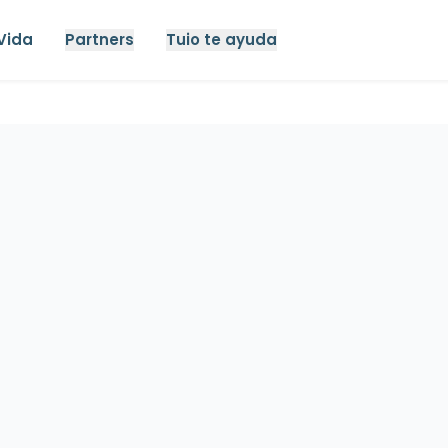
Vida
Partners
Tuio te ayuda
hogar caseros
Seguro de hipoteca
Seguro de vida
Seguro 