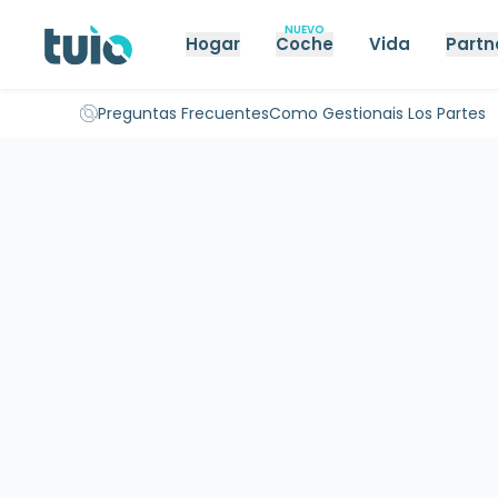
NUEVO
Hogar
Coche
Vida
Partn
Seguro hogar propietarios
Seguro hogar inquilinos
Seguro 
Preguntas Frecuentes
Como Gestionais Los Partes
Inicio