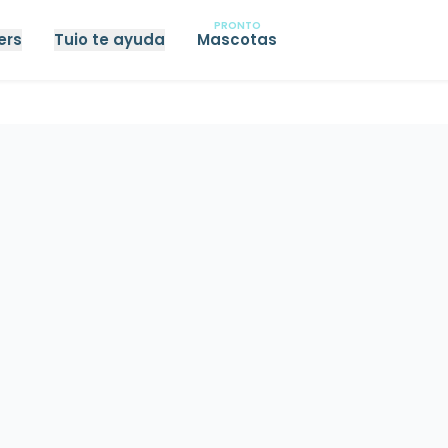
PRONTO
ers
Tuio te ayuda
Mascotas
hogar caseros
Seguro de hipoteca
Seguro de vida
Seguro 