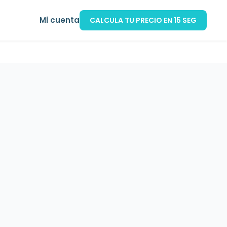
Mi cuenta
CALCULA TU PRECIO EN 15 SEG
de coche
Seguro de mascotas
Calculadora ahorro hipotec