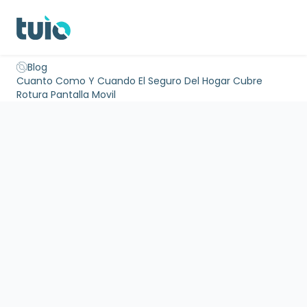
Seguro hogar propietarios
Seguro hogar inquilinos
Seguro 
Blog
Inicio
Cuanto Como Y Cuando El Seguro Del Hogar Cubre
Rotura Pantalla Movil